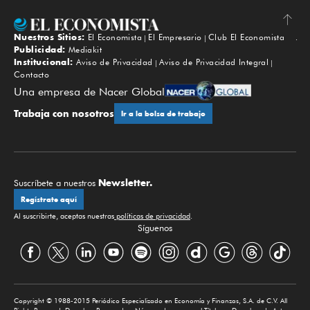
Nuestros Sitios:
El Economista
El Empresario
Club El Economista
Subir
Publicidad:
Mediakit
Institucional:
Aviso de Privacidad
Aviso de Privacidad Integral
Contacto
Una empresa de Nacer Global
Trabaja con nosotros
Ir a la bolsa de trabajo
Newsletter.
Suscríbete a nuestros
Regístrate aquí
Al suscribirte, aceptas nuestras
políticas de privacidad
.
Síguenos
Copyright © 1988-2015 Periódico Especializado en Economía y Finanzas, S.A. de C.V. All
Rights Reserved. Derechos Reservados. Número de reserva al Título en Derechos de Autor