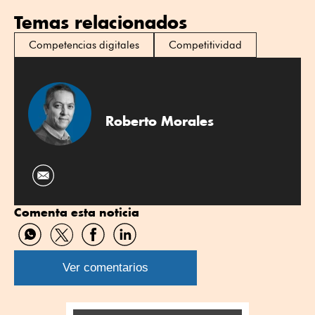
Temas relacionados
Competencias digitales
Competitividad
Roberto Morales
Comenta esta noticia
Compartir
Compartir
Compartir
Compartir
por
por
por
por
WhatsApp
Twitter
Facebook
Linkedin
Ver comentarios