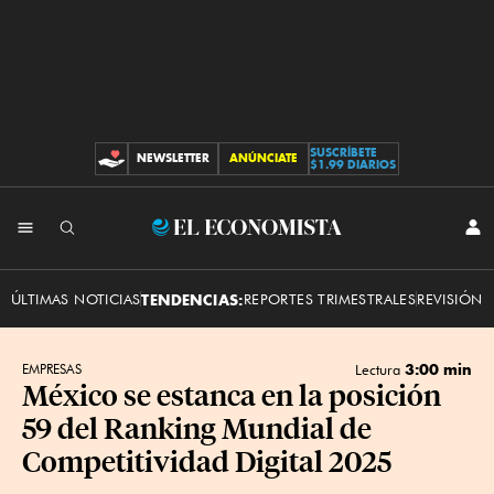
SUSCRÍBETE
NEWSLETTER
ANÚNCIATE
CONTRIBUCIONES
$1.99 DIARIOS
INI
El
SES
Economista
ÚLTIMAS NOTICIAS
TENDENCIAS:
REPORTES TRIMESTRALES
REVISIÓN 
3:00 min
EMPRESAS
Lectura
México se estanca en la posición
59 del Ranking Mundial de
Competitividad Digital 2025