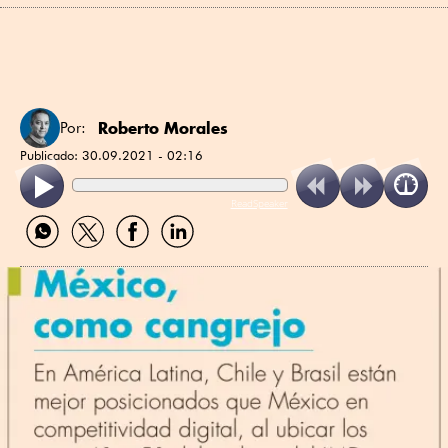
Roberto Morales
Por:
Publicado:
30.09.2021 - 02:16
ReadSpeaker
Compartir
Compartir
Compartir
Compartir
por
por
por
por
WhatsApp
Twitter
Facebook
Linkedin