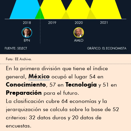
Foto: EE Archivo.
En la primera división que tiene el índice
México
general,
ocupó el lugar 54 en
Conocimiento
Tecnología
, 57 en
y 51 en
Preparación
para el futuro.
La clasificación cubre 64 economías y la
jerarquización se calcula sobre la base de 52
criterios: 32 datos duros y 20 datos de
encuestas.