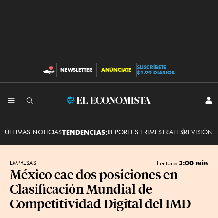
SUSCRÍBETE
NEWSLETTER
ANÚNCIATE
CONTRIBUCIONES
$1.99 DIARIOS
INI
El
SES
Economista
ÚLTIMAS NOTICIAS
TENDENCIAS:
REPORTES TRIMESTRALES
REVISIÓN 
3:00 min
EMPRESAS
Lectura
México cae dos posiciones en
Clasificación Mundial de
Competitividad Digital del IMD