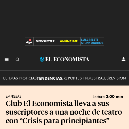
SUSCRÍBETE
NEWSLETTER
ANÚNCIATE
CONTRIBUCIONES
$1.99 DIARIOS
INI
El
SES
Economista
ÚLTIMAS NOTICIAS
TENDENCIAS:
REPORTES TRIMESTRALES
REVISIÓN 
3:00 min
EMPRESAS
Lectura
Club El Economista lleva a sus
suscriptores a una noche de teatro
con “Crisis para principiantes”