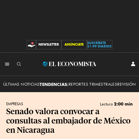
SUSCRÍBETE
NEWSLETTER
ANÚNCIATE
CONTRIBUCIONES
$1.99 DIARIOS
INI
El
SES
Economista
ÚLTIMAS NOTICIAS
TENDENCIAS:
REPORTES TRIMESTRALES
REVISIÓN 
2:00 min
EMPRESAS
Lectura
Senado valora convocar a
consultas al embajador de México
en Nicaragua