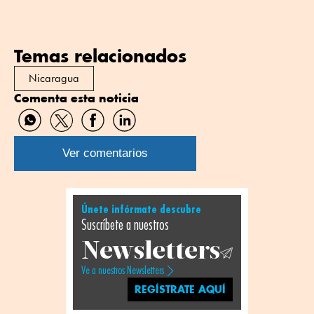
Temas relacionados
Nicaragua
Comenta esta noticia
Compartir
Compartir
Compartir
Compartir
por
por
por
por
WhatsApp
Twitter
Facebook
Linkedin
Ver comentarios
Únete infórmate descubre
Suscríbete a nuestros
Newsletters
Ve a nuestros Newsletters
REGÍSTRATE AQUÍ