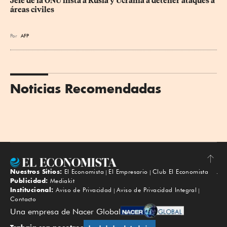
Jefe de la ONU insta a Rusia y Ucrania a detener ataques a 
áreas civiles
Por
AFP
Noticias Recomendadas
Nuestros Sitios:
El Economista
El Empresario
Club El Economista
Subir
Publicidad:
Mediakit
Institucional:
Aviso de Privacidad
Aviso de Privacidad Integral
Contacto
Una empresa de Nacer Global