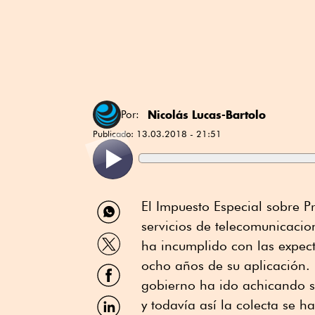
Nicolás Lucas-Bartolo
Por:
Publicado:
13.03.2018 - 21:51
Compartir
El Impuesto Especial sobre Pr
por
servicios de telecomunicacion
WhatsApp
Compartir
ha incumplido con las expec
por
Twitter
ocho años de su aplicación.
Compartir
por
gobierno ha ido achicando s
Facebook
Compartir
y todavía así la colecta se 
por