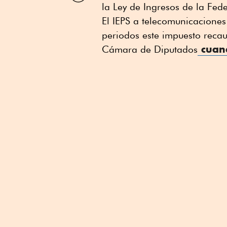
la Ley de Ingresos de la Fed
Linkedin
El IEPS a telecomunicacione
periodos este impuesto reca
cuand
Cámara de Diputados