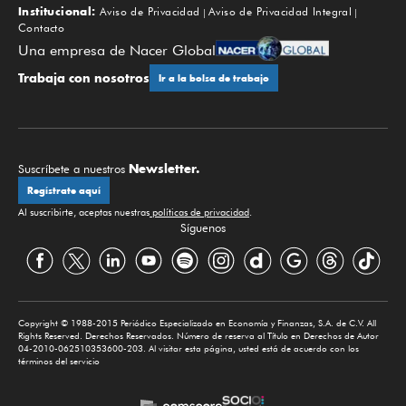
Institucional:
Aviso de Privacidad
Aviso de Privacidad Integral
Contacto
Una empresa de Nacer Global
Trabaja con nosotros
Ir a la bolsa de trabajo
Newsletter.
Suscríbete a nuestros
Regístrate aquí
Al suscribirte, aceptas nuestras
políticas de privacidad
.
Síguenos
Copyright © 1988-2015 Periódico Especializado en Economía y Finanzas, S.A. de C.V. All
Rights Reserved. Derechos Reservados. Número de reserva al Título en Derechos de Autor
04-2010-062510353600-203. Al visitar esta página, usted está de acuerdo con los
términos del servicio