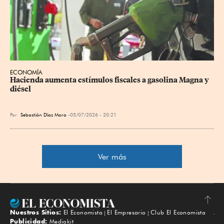
ECONOMÍA
Hacienda aumenta estímulos fiscales a gasolina Magna y 
diésel
Por
Sebastián Díaz Mora
05/07/2026 - 20:21
Ver más
Nuestros Sitios:
El Economista
El Empresario
Club El Economista
Subir
Publicidad:
Mediakit