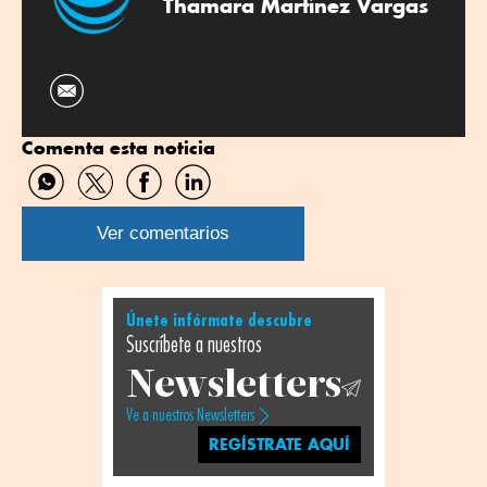
Thamara Martínez Vargas
Comenta esta noticia
Compartir
Compartir
Compartir
Compartir
por
por
por
por
WhatsApp
Twitter
Facebook
Linkedin
Ver comentarios
Únete infórmate descubre
Suscríbete a nuestros
Newsletters
Ve a nuestros Newsletters
REGÍSTRATE AQUÍ