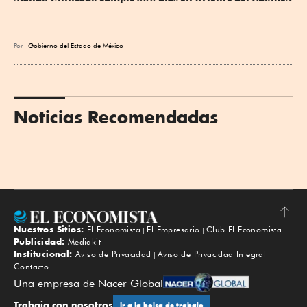
Por
Gobierno del Estado de México
Noticias Recomendadas
Nuestros Sitios:
El Economista
El Empresario
Club El Economista
Subir
Publicidad:
Mediakit
Institucional:
Aviso de Privacidad
Aviso de Privacidad Integral
Contacto
Una empresa de Nacer Global
Trabaja con nosotros
Ir a la bolsa de trabajo