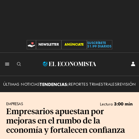
SUSCRÍBETE
NEWSLETTER
ANÚNCIATE
CONTRIBUCIONES
$1.99 DIARIOS
INI
El
SES
Economista
ÚLTIMAS NOTICIAS
TENDENCIAS:
REPORTES TRIMESTRALES
REVISIÓN 
3:00 min
EMPRESAS
Lectura
Empresarios apuestan por
mejoras en el rumbo de la
economía y fortalecen confianza