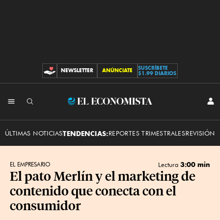
SUSCRÍBETE
NEWSLETTER
ANÚNCIATE
CONTRIBUCIONES
$1.99 DIARIOS
INI
El
SES
Economista
ÚLTIMAS NOTICIAS
TENDENCIAS:
REPORTES TRIMESTRALES
REVISIÓN 
3:00 min
EL EMPRESARIO
Lectura
El pato Merlín y el marketing de
contenido que conecta con el
consumidor