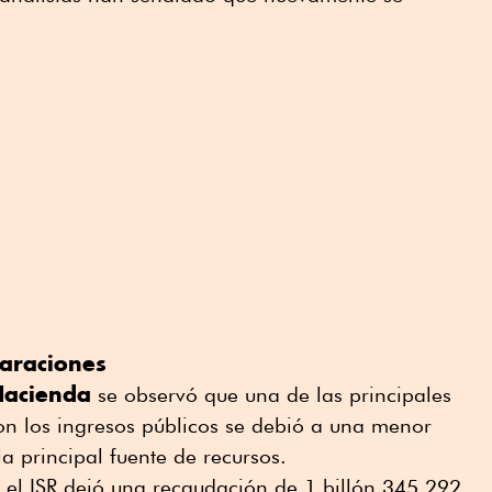
araciones
Hacienda
se observó que una de las principales
on los ingresos públicos se debió a una menor
 la principal fuente de recursos.
 el ISR dejó una recaudación de 1 billón 345,292