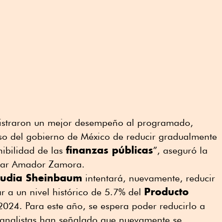
istraron un mejor desempeño al programado,
so del gobierno de México de reducir gradualmente
finanzas públicas
enibilidad de las
”, aseguró la
dgar Amador Zamora.
audia Sheinbaum
intentará, nuevamente, reducir
Producto
gar a un nivel histórico de 5.7% del
2024. Para este año, se espera poder reducirlo a
 analistas han señalado que nuevamente se