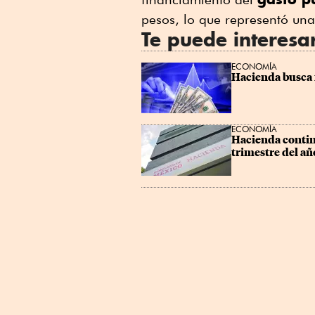
pesos, lo que representó u
Te puede interesa
ECONOMÍA
Hacienda busca m
ECONOMÍA
Hacienda continu
trimestre del añ