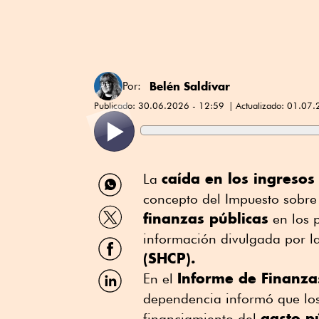
Belén Saldívar
Por:
Publicado:
30.06.2026 - 12:59
Actualizado:
01.07.
Compartir
caída en los ingresos
La
por
concepto del Impuesto sobre 
WhatsApp
Compartir
finanzas públicas
en los 
por
Twitter
información divulgada por l
Compartir
por
(SHCP).
Facebook
Compartir
Informe de Finanza
En el
por
dependencia informó que los 
Linkedin
gasto p
financiamiento del