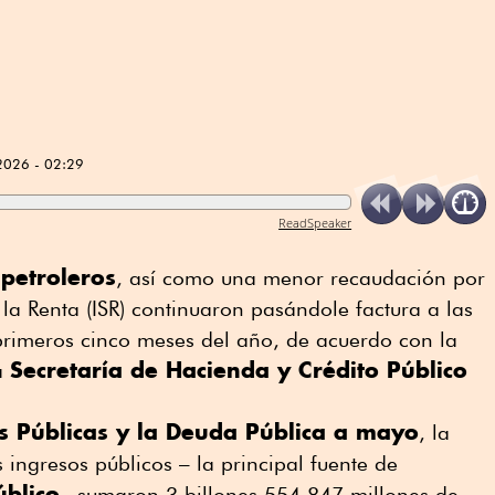
2026 - 02:29
ReadSpeaker
 petroleros
, así como una menor recaudación por
la Renta (ISR) continuaron pasándole factura a las
primeros cinco meses del año, de acuerdo con la
Secretaría de Hacienda y Crédito Público
a
s Públicas y la Deuda Pública a mayo
, la
ingresos públicos – la principal fuente de
úblico
– sumaron 3 billones 554,847 millones de