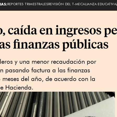
IAS:
REPORTES TRIMESTRALES
REVISIÓN DEL T-MEC
ALIANZA EDUCATIVA
 caída en ingresos pe
las finanzas públicas
oleros y una menor recaudación por
on pasando factura a las finanzas
o meses del año, de acuerdo con la
de Hacienda.