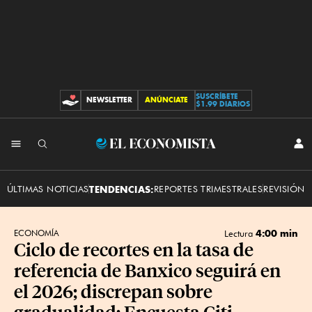
SUSCRÍBETE
NEWSLETTER
ANÚNCIATE
CONTRIBUCIONES
$1.99 DIARIOS
INI
El
SES
Economista
ÚLTIMAS NOTICIAS
TENDENCIAS:
REPORTES TRIMESTRALES
REVISIÓN 
4:00 min
ECONOMÍA
Lectura
Ciclo de recortes en la tasa de
referencia de Banxico seguirá en
el 2026; discrepan sobre
gradualidad: Encuesta Citi