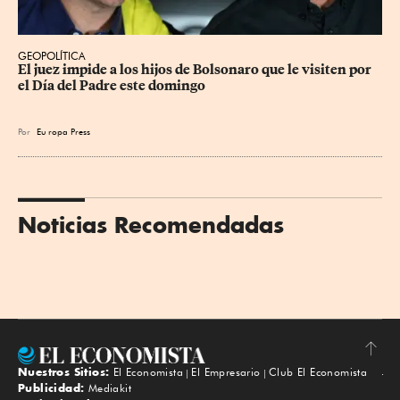
GEOPOLÍTICA
El juez impide a los hijos de Bolsonaro que le visiten por 
el Día del Padre este domingo
Por
Eu
ropa Press
Noticias Recomendadas
Nuestros Sitios:
El Economista
El Empresario
Club El Economista
Subir
Publicidad:
Mediakit