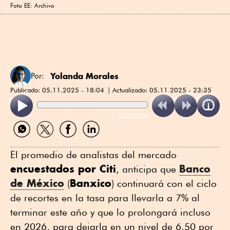
Foto EE: Archivo
Yolanda Morales
Por:
Publicado:
05.11.2025 - 18:04
Actualizado:
05.11.2025 - 23:35
ReadSpeaker
Compartir
Compartir
Compartir
Compartir
por
por
por
por
WhatsApp
Twitter
Facebook
Linkedin
El promedio de analistas del mercado
encuestados por Citi
Banco
, anticipa que
de México
Banxico
(
) continuará con el ciclo
de recortes en la tasa para llevarla a 7% al
terminar este año y que lo prolongará incluso
en 2026, para dejarla en un nivel de 6.50 por