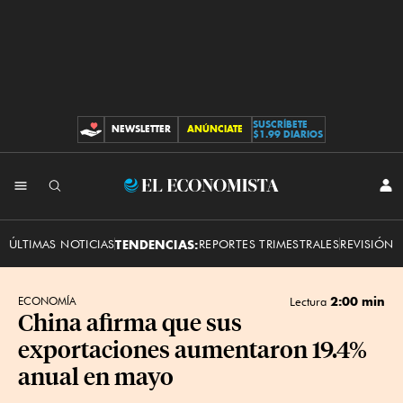
SUSCRÍBETE
NEWSLETTER
ANÚNCIATE
CONTRIBUCIONES
$1.99 DIARIOS
INI
El
SES
Economista
ÚLTIMAS NOTICIAS
TENDENCIAS:
REPORTES TRIMESTRALES
REVISIÓN 
2:00 min
ECONOMÍA
Lectura
China afirma que sus
exportaciones aumentaron 19.4%
anual en mayo