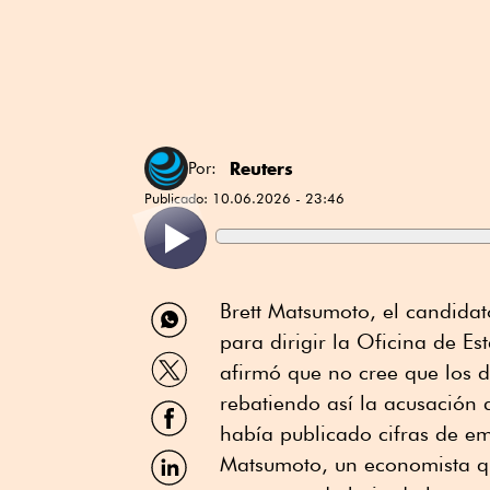
Reuters
Por:
Publicado:
10.06.2026 - 23:46
Compartir
Brett Matsumoto, el candida
por
para dirigir la Oficina de Est
WhatsApp
Compartir
afirmó que no cree que los d
por
Twitter
rebatiendo así la acusación 
Compartir
por
había publicado cifras de em
Facebook
Compartir
Matsumoto, un economista qu
por