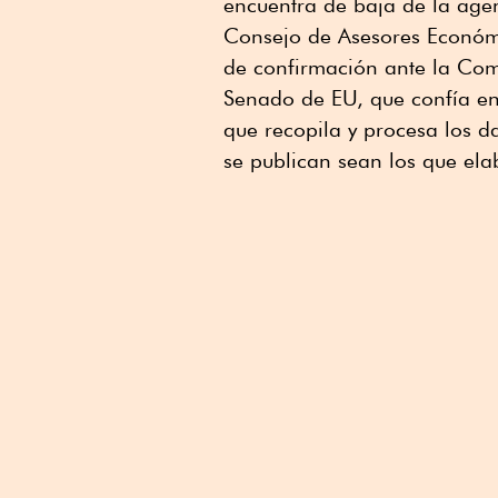
encuentra de baja de la age
Linkedin
Consejo de Asesores Económi
de confirmación ante la Com
Senado de EU, que confía en 
que recopila y procesa los d
se publican sean los que ela