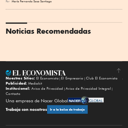
Por
María Fernanda Sosa Santiago
Noticias Recomendadas
Nuestros Sitios:
El Economista
El Empresario
Club El Economista
Subir
Publicidad:
Mediakit
Institucional:
Aviso de Privacidad
Aviso de Privacidad Integral
Contacto
Una empresa de Nacer Global
Trabaja con nosotros
Ir a la bolsa de trabajo