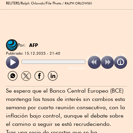
REUTERS/Ralph Orlowski/File Photo
RALPH ORLOWSKI
AFP
Por:
Publicado:
15.12.2025 - 21:40
ReadSpeaker
Compartir
Compartir
Compartir
Compartir
por
por
por
por
WhatsApp
Twitter
Facebook
Linkedin
Se espera que el Banco Central Europeo (BCE)
mantenga las tasas de interés sin cambios esta
semana por cuarta reunión consecutiva, con la
inflación bajo control, aunque el debate sobre
el camino a seguir se está recrudeciendo.
Tras una serie de recortes que se ha