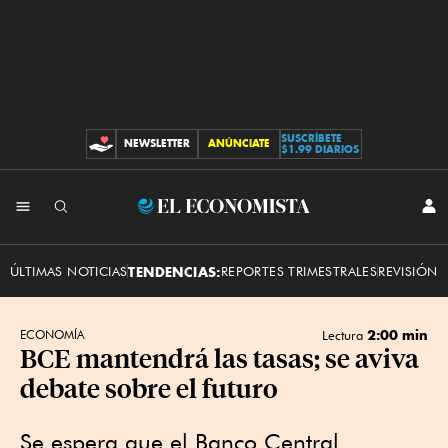
SUSCRÍBETE
NEWSLETTER
ANÚNCIATE
CONTRIBUCIONES
$1.99 DIARIOS
INI
El
SES
Economista
ÚLTIMAS NOTICIAS
TENDENCIAS:
REPORTES TRIMESTRALES
REVISIÓN 
2:00 min
ECONOMÍA
Lectura
BCE mantendrá las tasas; se aviva
debate sobre el futuro
Se espera que el Banco Central