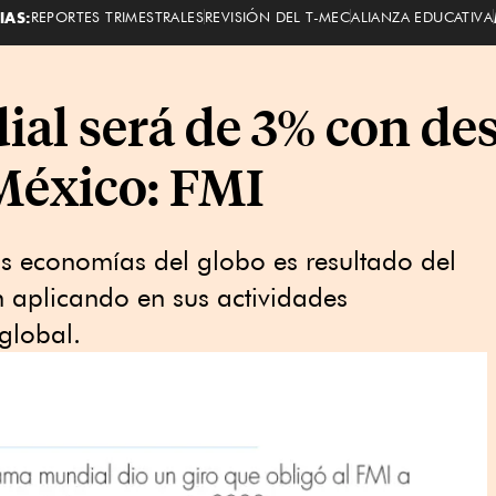
IAS:
REPORTES TRIMESTRALES
REVISIÓN DEL T-MEC
ALIANZA EDUCATIVA
al será de 3% con de
 México: FMI
s economías del globo es resultado del
 aplicando en sus actividades
 global.