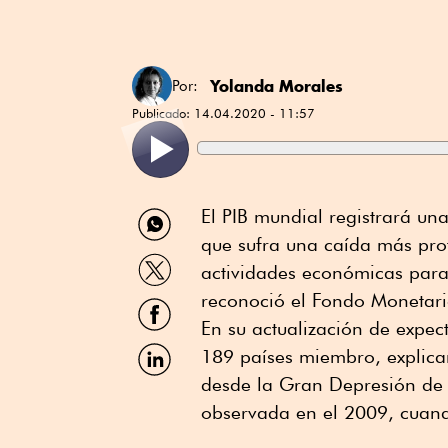
Yolanda Morales
Por:
Publicado:
14.04.2020 - 11:57
Compartir
El PIB mundial registrará una
por
que sufra una caída más pro
WhatsApp
Compartir
actividades económicas para
por
Twitter
reconoció el Fondo Monetario
Compartir
por
En su actualización de expec
Facebook
Compartir
189 países miembro, explica
por
desde la Gran Depresión de 
Linkedin
observada en el 2009, cuando