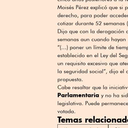
Moisés Pérez explicó que si p
derecho, para poder accede
cotizar durante 52 semanas 
Dijo que con la derogación d
semanas aun cuando hayan 
“(…) poner un límite de tiem
establecido en el Ley del Seg
un requisito excesivo que at
la seguridad social”, dijo el
propuesta.
Cabe resaltar que la iniciat
Parlamentaria
y no ha si
legislativa. Puede permanece
votada.
Temas relacionad