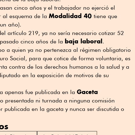
asan cinco años y el trabajador no ejerció el
Modalidad 40
r al esquema de la
tiene que
(un año).
el artículo 219, ya no sería necesario cotizar 52
baja laboral
pasado cinco años de la
.
po a quien ya no pertenezca al régimen obligatorio
uro Social, para que cotice de forma voluntaria, es
enta contra de los derechos humanos a la salud y a
 diputado en la exposición de motivos de su
Gaceta
iva apenas fue publicada en la
do presentada ni turnada a ninguna comisión
r publicada en la gaceta y nunca ser discutida o
os