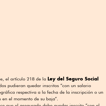
Ley del Seguro Social
, el artículo 218 de la
dos pudieran quedar inscritos “con un salario
ráfica respectiva a la fecha de la inscripción o un
an en el momento de su baja”.
ice que el asegurado debe quedar inscrito “con el