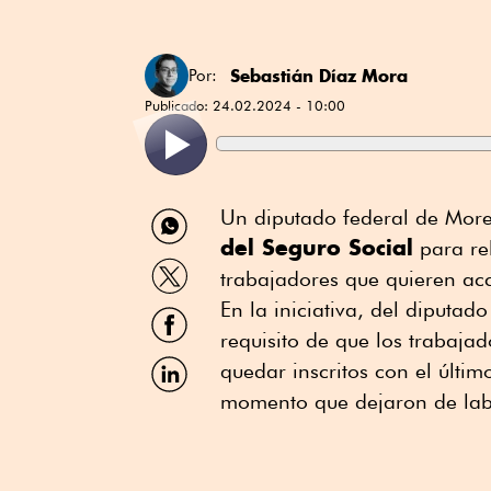
Sebastián Díaz Mora
Por:
Publicado:
24.02.2024 - 10:00
Compartir
Un diputado federal de More
por
del Seguro Social
para rel
WhatsApp
Compartir
trabajadores que quieren ac
por
Twitter
En la iniciativa, del diputa
Compartir
por
requisito de que los trabaj
Facebook
Compartir
quedar inscritos con el últim
por
momento que dejaron de lab
Linkedin