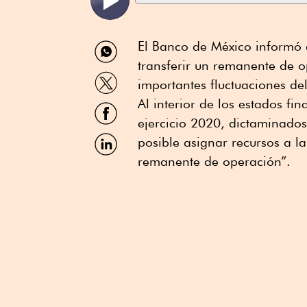
Compartir
El Banco de México informó q
por
transferir un remanente de o
WhatsApp
Compartir
importantes fluctuaciones de
por
Twitter
Al interior de los estados fi
Compartir
por
ejercicio 2020, dictaminados
Facebook
Compartir
posible asignar recursos a la
por
remanente de operación”.
Linkedin