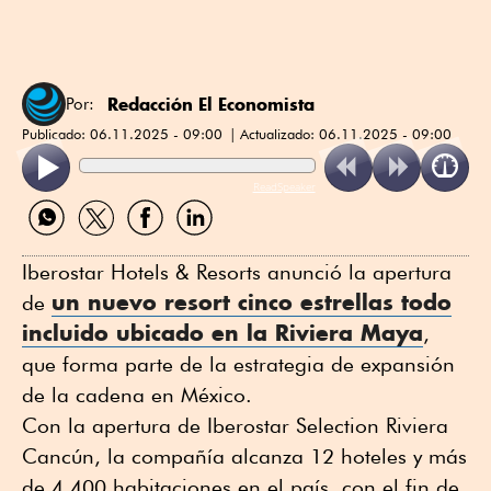
Redacción El Economista
Por:
Publicado:
06.11.2025 - 09:00
Actualizado:
06.11.2025 - 09:00
ReadSpeaker
Compartir
Compartir
Compartir
Compartir
por
por
por
por
WhatsApp
Twitter
Facebook
Linkedin
Iberostar Hotels & Resorts anunció la apertura
un nuevo
resort
cinco estrellas todo
de
incluido ubicado en la Riviera Maya
,
que forma parte de la estrategia de expansión
de la cadena en México.
Con la apertura de Iberostar Selection Riviera
Cancún, la compañía alcanza 12 hoteles y más
de 4,400 habitaciones en el país, con el fin de