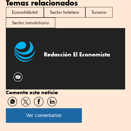
Temas relacionados
Econohábitat
Sector hotelero
Turismo
Sector inmobiliario
Redacción El Economista
Comenta esta noticia
Compartir
Compartir
Compartir
Compartir
por
por
por
por
WhatsApp
Twitter
Facebook
Linkedin
Ver comentarios