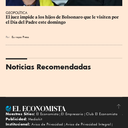
GEOPOLÍTICA
El juez impide a los hijos de Bolsonaro que le visiten por 
el Día del Padre este domingo
Por
Eu
ropa Press
Noticias Recomendadas
Nuestros Sitios:
El Economista
El Empresario
Club El Economista
Subir
Publicidad:
Mediakit
Institucional:
Aviso de Privacidad
Aviso de Privacidad Integral