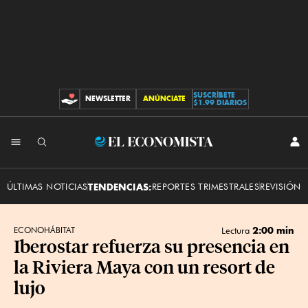
SUSCRÍBETE
NEWSLETTER
ANÚNCIATE
CONTRIBUCIONES
$1.99 DIARIOS
INI
El
SES
Economista
ÚLTIMAS NOTICIAS
TENDENCIAS:
REPORTES TRIMESTRALES
REVISIÓN 
2:00 min
ECONOHÁBITAT
Lectura
Iberostar refuerza su presencia en
la Riviera Maya con un resort de
lujo