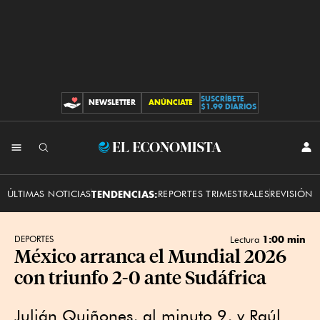
SUSCRÍBETE
NEWSLETTER
ANÚNCIATE
CONTRIBUCIONES
$1.99 DIARIOS
INI
El
SES
Economista
ÚLTIMAS NOTICIAS
TENDENCIAS:
REPORTES TRIMESTRALES
REVISIÓN 
1:00 min
DEPORTES
Lectura
México arranca el Mundial 2026
con triunfo 2-0 ante Sudáfrica
Julián Quiñones, al minuto 9, y Raúl