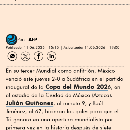
AFP
Por:
Publicado:
11.06.2026 - 15:15
Actualizado:
11.06.2026 - 19:00
Compartir
Compartir
Compartir
Compartir
por
por
por
por
WhatsApp
Twitter
Facebook
Linkedin
En su tercer Mundial como anfitrión, México
venció este jueves 2-0 a Sudáfrica en el partido
Copa del Mundo 202
inaugural de la
6, en
el estadio de la Ciudad de México (Azteca).
Julián Quiñones
, al minuto 9, y Raúl
Jiménez, al 67, hicieron los goles para que el
Tri ganara en una apertura mundialista por
primera vez en la historia después de siete