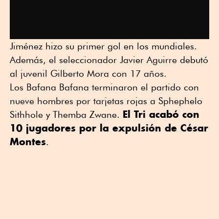
Jiménez hizo su primer gol en los mundiales.
Además, el seleccionador Javier Aguirre debutó
al juvenil Gilberto Mora con 17 años.
Los Bafana Bafana terminaron el partido con
nueve hombres por tarjetas rojas a Sphephelo
El Tri acabó con
Sithhole y Themba Zwane.
10 jugadores por la expulsión de César
Montes
.