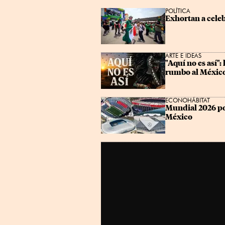
POLÍTICA
Exhortan a celeb
ARTE E IDEAS
"Aquí no es así":
rumbo al México 
ECONOHÁBITAT
Mundial 2026 pon
México