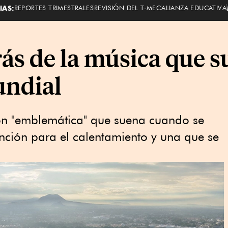
IAS:
REPORTES TRIMESTRALES
REVISIÓN DEL T-MEC
ALIANZA EDUCATIVA
rás de la música que s
undial
ón "emblemática" que suena cuando se
nción para el calentamiento y una que se