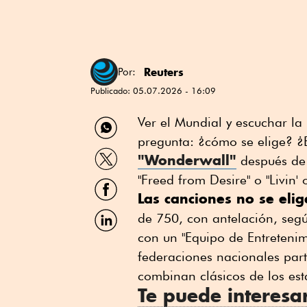
Reuters
Por:
Publicado:
05.07.2026 - 16:09
Compartir
Ver el Mundial y escuchar la
por
pregunta: ¿cómo se elige? ¿
WhatsApp
Compartir
"Wonderwall"
después de 
por
Twitter
"Freed from Desire" o "Livin'
Compartir
por
Las canciones no se elig
Facebook
Compartir
de 750, con antelación, segú
por
con un "Equipo de Entretenim
Linkedin
federaciones nacionales part
combinan clásicos de los est
Te puede interesa