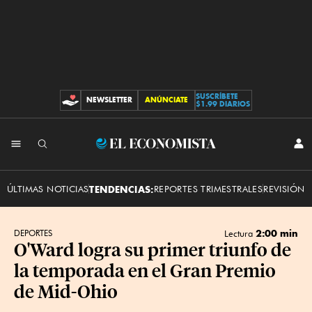
SUSCRÍBETE
NEWSLETTER
ANÚNCIATE
CONTRIBUCIONES
$1.99 DIARIOS
INI
El
SES
Economista
ÚLTIMAS NOTICIAS
TENDENCIAS:
REPORTES TRIMESTRALES
REVISIÓN 
2:00 min
DEPORTES
Lectura
O'Ward logra su primer triunfo de
la temporada en el Gran Premio
de Mid-Ohio