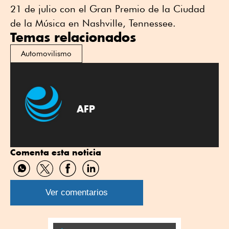
21 de julio con el Gran Premio de la Ciudad
de la Música en Nashville, Tennessee.
Temas relacionados
Automovilismo
AFP
Comenta esta noticia
Compartir
Compartir
Compartir
Compartir
por
por
por
por
WhatsApp
Twitter
Facebook
Linkedin
Ver comentarios