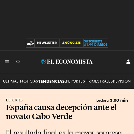
SUSCRÍBETE
NEWSLETTER
ANÚNCIATE
CONTRIBUCIONES
$1.99 DIARIOS
INI
El
SES
Economista
ÚLTIMAS NOTICIAS
TENDENCIAS:
REPORTES TRIMESTRALES
REVISIÓN 
3:00 min
DEPORTES
Lectura
España causa decepción ante el
novato Cabo Verde
El resultado final es la mayor sorpresa