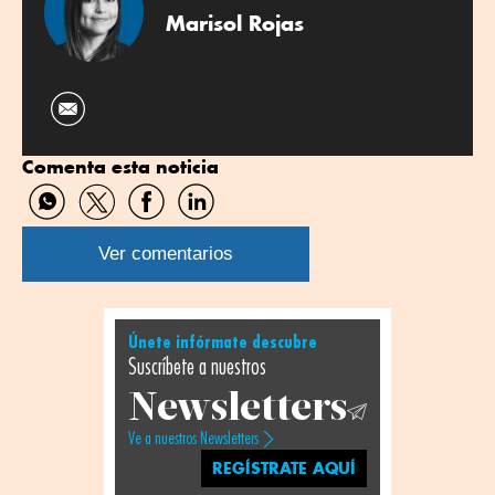
Marisol Rojas
Comenta esta noticia
Compartir
Compartir
Compartir
Compartir
por
por
por
por
WhatsApp
Twitter
Facebook
Linkedin
Ver comentarios
Únete infórmate descubre
Suscríbete a nuestros
Newsletters
Ve a nuestros Newsletters
REGÍSTRATE AQUÍ