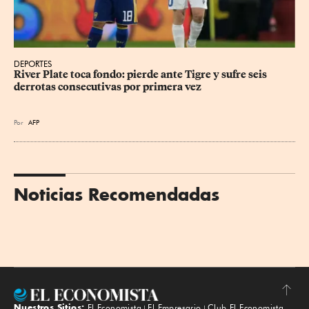
DEPORTES
River Plate toca fondo: pierde ante Tigre y sufre seis 
derrotas consecutivas por primera vez
Por
AFP
Noticias Recomendadas
Nuestros Sitios:
El Economista
El Empresario
Club El Economista