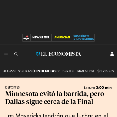
SUSCRÍBETE
NEWSLETTER
ANÚNCIATE
CONTRIBUCIONES
$1.99 DIARIOS
INI
El
SES
Economista
ÚLTIMAS NOTICIAS
TENDENCIAS:
REPORTES TRIMESTRALES
REVISIÓN 
3:00 min
DEPORTES
Lectura
Minnesota evitó la barrida, pero
Dallas sigue cerca de la Final
Los Mavericks tendrán que luchar en el