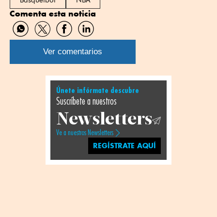
Comenta esta noticia
Compartir
Compartir
Compartir
Compartir
por
por
por
por
WhatsApp
Twitter
Facebook
Linkedin
Ver comentarios
Únete infórmate descubre
Suscríbete a nuestros
Newsletters
Ve a nuestros Newsletters
REGÍSTRATE AQUÍ