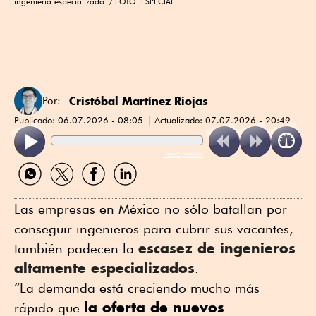
ingeniería especializado.
FOTO: ESPECIAL.
Cristóbal Martínez Riojas
Por:
Publicado:
06.07.2026 - 08:05
Actualizado:
07.07.2026 - 20:49
ReadSpeaker
Compartir
Compartir
Compartir
Compartir
por
por
por
por
WhatsApp
Twitter
Facebook
Linkedin
Las empresas en México no sólo batallan por
conseguir ingenieros para cubrir sus vacantes,
escasez de ingenieros
también padecen la
altamente especializados
.
“La demanda está creciendo mucho más
la oferta de nuevos
rápido que