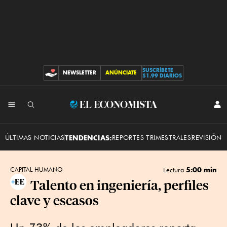
SUSCRÍBETE
NEWSLETTER
ANÚNCIATE
CONTRIBUCIONES
$1.99 DIARIOS
INI
El
SES
Economista
ÚLTIMAS NOTICIAS
TENDENCIAS:
REPORTES TRIMESTRALES
REVISIÓN 
5:00 min
CAPITAL HUMANO
Lectura
Talento en ingeniería, perfiles
clave y escasos