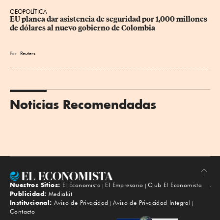
GEOPOLÍTICA
EU planea dar asistencia de seguridad por 1,000 millones 
de dólares al nuevo gobierno de Colombia
Por
Reuters
Noticias Recomendadas
Nuestros Sitios:
El Economista
El Empresario
Club El Economista
Subir
Publicidad:
Mediakit
Institucional:
Aviso de Privacidad
Aviso de Privacidad Integral
Contacto