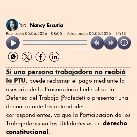
Nancy Escutia
Por:
Publicado:
05.06.2026 - 08:05
Actualizado:
06.06.2026 - 17:43
ReadSpeaker
Compartir
Compartir
Compartir
Compartir
por
por
por
por
WhatsApp
Twitter
Facebook
Linkedin
Si una persona trabajadora no recibió
la PTU
, puede reclamar el pago mediante la
asesoría de la Procuraduría Federal de la
Defensa del Trabajo (Profedet) o presentar una
denuncia ante las autoridades
correspondientes, ya que la Participación de los
derecho
Trabajadores en las Utilidades es un
constitucional
.