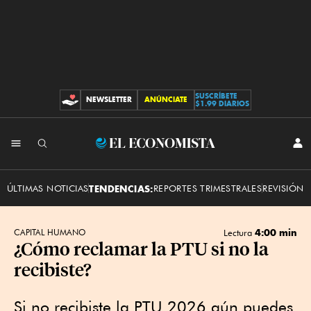
SUSCRÍBETE
NEWSLETTER
ANÚNCIATE
CONTRIBUCIONES
$1.99 DIARIOS
INI
El
SES
Economista
ÚLTIMAS NOTICIAS
TENDENCIAS:
REPORTES TRIMESTRALES
REVISIÓN 
4:00 min
CAPITAL HUMANO
Lectura
¿Cómo reclamar la PTU si no la
recibiste?
Si no recibiste la PTU 2026 aún puedes