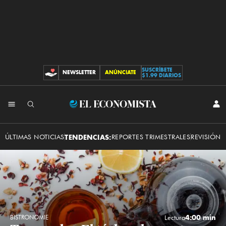
SUSCRÍBETE
NEWSLETTER
ANÚNCIATE
CONTRIBUCIONES
$1.99 DIARIOS
INI
El
SES
Economista
ÚLTIMAS NOTICIAS
TENDENCIAS:
REPORTES TRIMESTRALES
REVISIÓN 
4:00 min
BISTRONOMIE
Lectura