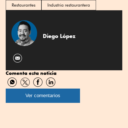
Restaurantes
Industria restaurantera
Diego López
Comenta esta noticia
Compartir
Compartir
Compartir
Compartir
por
por
por
por
WhatsApp
Twitter
Facebook
Linkedin
Ver comentarios