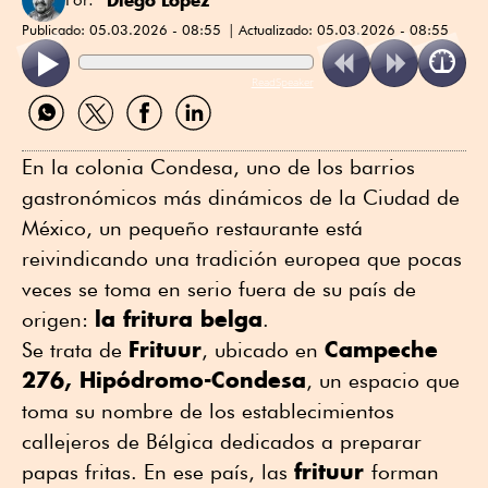
Publicado:
05.03.2026 - 08:55
Actualizado:
05.03.2026 - 08:55
ReadSpeaker
Compartir
Compartir
Compartir
Compartir
por
por
por
por
WhatsApp
Twitter
Facebook
Linkedin
En la colonia Condesa, uno de los barrios
gastronómicos más dinámicos de la Ciudad de
México, un pequeño restaurante está
reivindicando una tradición europea que pocas
veces se toma en serio fuera de su país de
la fritura belga
origen:
.
Frituur
Campeche
Se trata de
, ubicado en
276, Hipódromo-Condesa
, un espacio que
toma su nombre de los establecimientos
callejeros de Bélgica dedicados a preparar
frituur
papas fritas. En ese país, las
forman