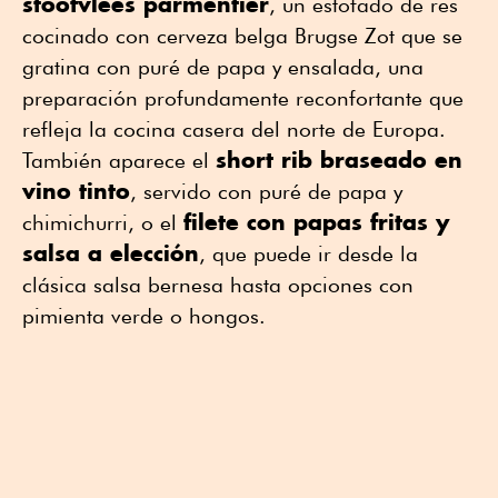
stoofvlees parmentier
, un estofado de res
cocinado con cerveza belga Brugse Zot que se
gratina con puré de papa y ensalada, una
preparación profundamente reconfortante que
refleja la cocina casera del norte de Europa.
short rib braseado en
También aparece el
vino tinto
, servido con puré de papa y
filete con papas fritas y
chimichurri, o el
salsa a elección
, que puede ir desde la
clásica salsa bernesa hasta opciones con
pimienta verde o hongos.