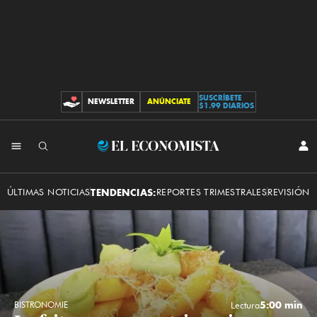
SUSCRÍBETE
NEWSLETTER
ANÚNCIATE
CONTRIBUCIONES
$1.99 DIARIOS
INI
El
SES
Economista
ÚLTIMAS NOTICIAS
TENDENCIAS:
REPORTES TRIMESTRALES
REVISIÓN 
5:00 min
BISTRONOMIE
Lectura