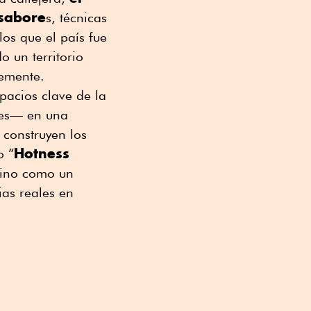
 sabore
s, técnicas
los que el país fue
 un territorio
temente.
spacios clave de la
tes— en una
 construyen los
Hotness
o “
sino como un
ias reales en