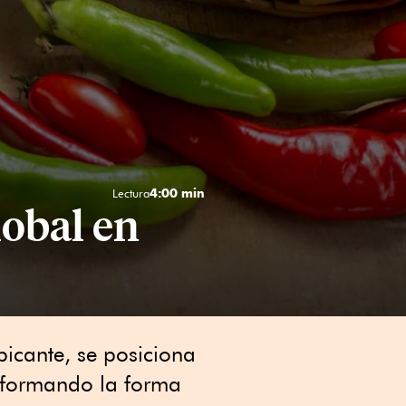
4:00 min
Lectura
lobal en
picante, se posiciona
nsformando la forma