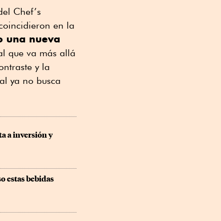
del Chef’s
coincidieron en la
o una nueva
al que va más allá
ntraste y la
al ya no busca
 a inversión y 
o estas bebidas 