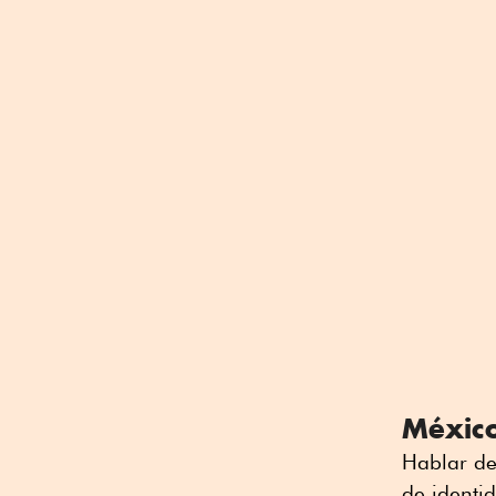
México
Hablar de
de identi