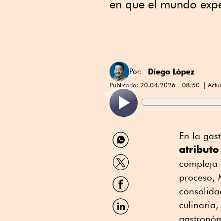
en que el mundo expe
Diego López
Por:
Publicado:
20.04.2026 - 08:50
Actu
Compartir
En la ga
por
atributo
WhatsApp
Compartir
compleja q
por
Twitter
proceso, 
Compartir
por
consolida
Facebook
Compartir
culinaria
por
gastronóm
Linkedin