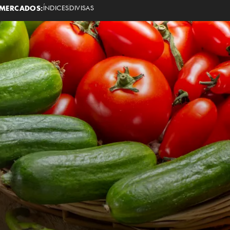
MERCADOS:
ÍNDICES
DIVISAS