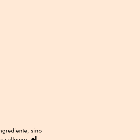
ngrediente, sino
el
a callejera,