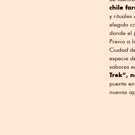
chile fo
y rituales
elegido c
donde el 
Previo a l
Ciudad de
especie d
sabores en
Trek”, n
puente ent
nuevas apl