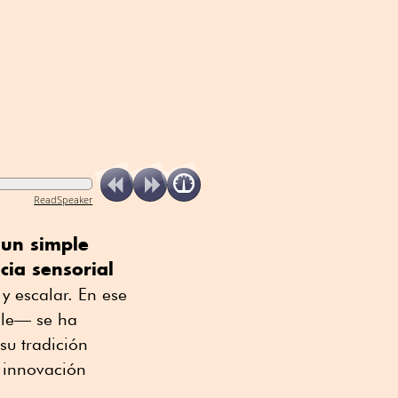
ReadSpeaker
 un simple
cia sensorial
y escalar. En ese
ile— se ha
su tradición
e innovación