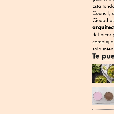
Esta tend
Council, d
Ciudad de
arquitec
del picor 
complejid
solo inte
Te pue