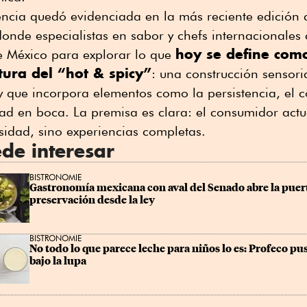
encia quedó evidenciada en la más reciente edición 
onde especialistas en sabor y chefs internacionales 
hoy se define com
 México para explorar lo que
tura del “hot & spicy”
: una construcción sensori
y que incorpora elementos como la persistencia, el co
ad en boca. La premisa es clara: el consumidor actu
nsidad, sino experiencias completas.
de interesar
BISTRONOMIE
Gastronomía mexicana con aval del Senado abre la puerta
preservación desde la ley
BISTRONOMIE
No todo lo que parece leche para niños lo es: Profeco pus
bajo la lupa