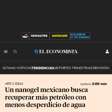
SUSCRÍBETE
NEWSLETTER
ANÚNCIATE
CONTRIBUCIONES
$1.99 DIARIOS
INI
El
SES
Economista
ÚLTIMAS NOTICIAS
TENDENCIAS:
REPORTES TRIMESTRALES
REVISIÓN 
3:00 min
ARTE E IDEAS
Lectura
Un nanogel mexicano busca
recuperar más petróleo con
menos desperdicio de agua