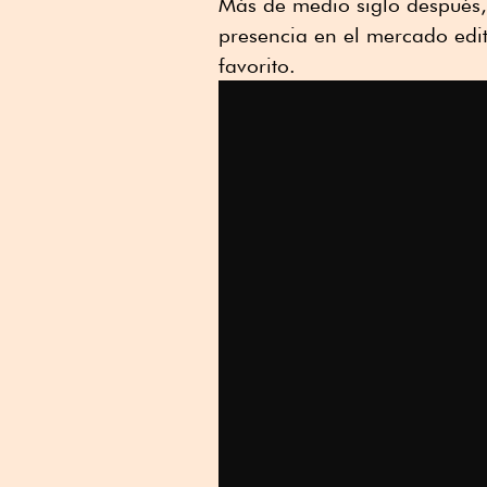
Más de medio siglo después,
Linkedin
presencia en el mercado edit
favorito.