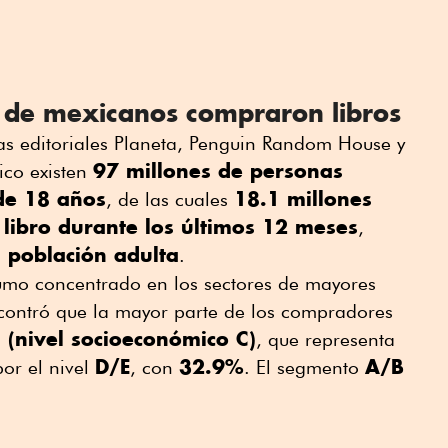
 de mexicanos compraron libros
las editoriales Planeta, Penguin Random House y
97 millones de personas
ico existen
de 18 años
18.1 millones
, de las cuales
libro durante los últimos 12 meses
,
 población adulta
.
sumo concentrado en los sectores de mayores
ncontró que la mayor parte de los compradores
 (nivel socioeconómico C)
, que representa
D/E
32.9%
A/B
por el nivel
, con
. El segmento