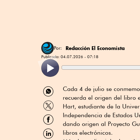
Redacción El Economista
Por:
Publicado:
04.07.2026 - 07:18
Compartir
Cada 4 de julio se conmemo
por
recuerda el origen del libro
WhatsApp
Compartir
Hart, estudiante de la Univer
por
Twitter
Independencia de Estados Un
Compartir
por
dando origen al Proyecto Gu
Facebook
Compartir
libros electrónicos.
por