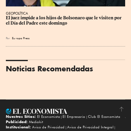
GEOPOLÍTICA
El juez impide a los hijos de Bolsonaro que le visiten por 
el Día del Padre este domingo
Por
Eu
ropa Press
Noticias Recomendadas
Nuestros Sitios:
El Economista
El Empresario
Club El Economista
Subir
Publicidad:
Mediakit
Institucional:
Aviso de Privacidad
Aviso de Privacidad Integral