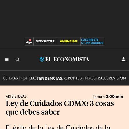
SUSCRÍBETE
NEWSLETTER
ANÚNCIATE
CONTRIBUCIONES
$1.99 DIARIOS
INI
El
SES
Economista
ÚLTIMAS NOTICIAS
TENDENCIAS:
REPORTES TRIMESTRALES
REVISIÓN 
3:00 min
ARTE E IDEAS
Lectura
Ley de Cuidados CDMX: 3 cosas
que debes saber
El éxito de la Ley de Cuidados de la