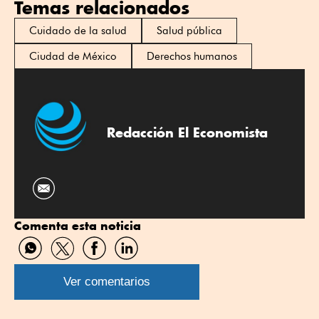
Temas relacionados
Cuidado de la salud
Salud pública
Ciudad de México
Derechos humanos
Redacción El Economista
Comenta esta noticia
Compartir
Compartir
Compartir
Compartir
por
por
por
por
WhatsApp
Twitter
Facebook
Linkedin
Ver comentarios