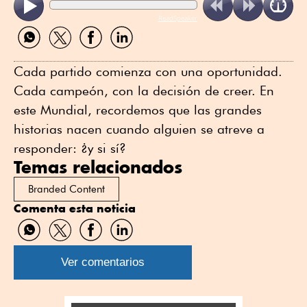
ReadSpeaker
Compartir
Compartir
Compartir
Compartir
por
por
por
por
WhatsApp
Twitter
Facebook
Linkedin
Cada partido comienza con una oportunidad.
Cada campeón, con la decisión de creer. En
este Mundial, recordemos que las grandes
historias nacen cuando alguien se atreve a
responder: ¿y si sí?
Temas relacionados
Branded Content
Comenta esta noticia
Compartir
Compartir
Compartir
Compartir
por
por
por
por
WhatsApp
Twitter
Facebook
Linkedin
Ver comentarios