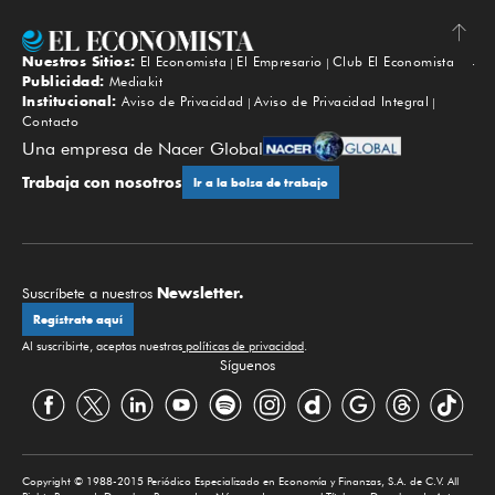
Nuestros Sitios:
El Economista
El Empresario
Club El Economista
Subir
Publicidad:
Mediakit
Institucional:
Aviso de Privacidad
Aviso de Privacidad Integral
Contacto
Una empresa de Nacer Global
Trabaja con nosotros
Ir a la bolsa de trabajo
Newsletter.
Suscríbete a nuestros
Regístrate aquí
Al suscribirte, aceptas nuestras
políticas de privacidad
.
Síguenos
Copyright © 1988-2015 Periódico Especializado en Economía y Finanzas, S.A. de C.V. All