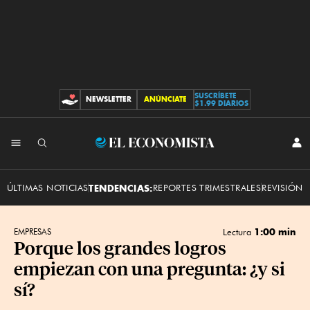
SUSCRÍBETE
NEWSLETTER
ANÚNCIATE
CONTRIBUCIONES
$1.99 DIARIOS
INI
El
SES
Economista
ÚLTIMAS NOTICIAS
TENDENCIAS:
REPORTES TRIMESTRALES
REVISIÓN 
1:00 min
EMPRESAS
Lectura
Porque los grandes logros
empiezan con una pregunta: ¿y si
sí?