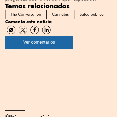
Temas relacionados
The Conversation
Cannabis
Salud pública
Comenta esta noticia
Compartir
Compartir
Compartir
Compartir
por
por
por
por
WhatsApp
Twitter
Facebook
Linkedin
Ver comentarios