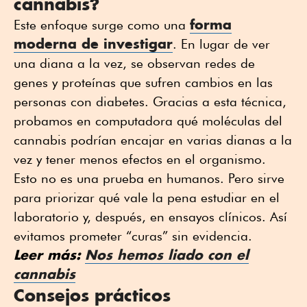
cannabis?
forma
Este enfoque surge como una
moderna de investigar
. En lugar de ver
una diana a la vez, se observan redes de
genes y proteínas que sufren cambios en las
personas con diabetes. Gracias a esta técnica,
probamos en computadora qué moléculas del
cannabis podrían encajar en varias dianas a la
vez y tener menos efectos en el organismo.
Esto no es una prueba en humanos. Pero sirve
para priorizar qué vale la pena estudiar en el
laboratorio y, después, en ensayos clínicos. Así
evitamos prometer “curas” sin evidencia.
Leer más:
Nos hemos liado con el
cannabis
Consejos prácticos