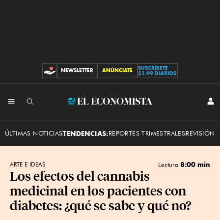
SUSCRÍBETE
NEWSLETTER
ANÚNCIATE
CONTRIBUCIONES
$1.99 DIARIOS
INI
El
SES
Economista
ÚLTIMAS NOTICIAS
TENDENCIAS:
REPORTES TRIMESTRALES
REVISIÓN 
8:00 min
ARTE E IDEAS
Lectura
Los efectos del cannabis
medicinal en los pacientes con
diabetes: ¿qué se sabe y qué no?