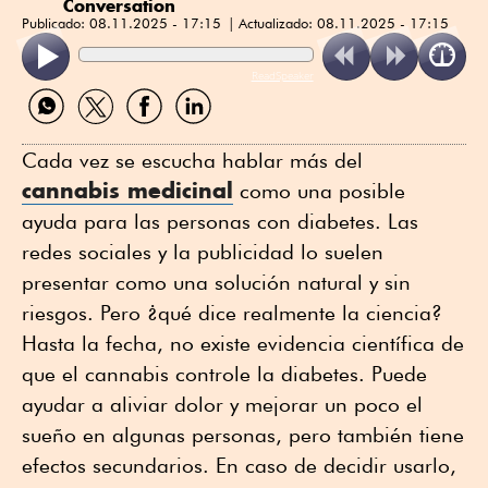
Conversation
Publicado:
08.11.2025 - 17:15
Actualizado:
08.11.2025 - 17:15
ReadSpeaker
Compartir
Compartir
Compartir
Compartir
por
por
por
por
WhatsApp
Twitter
Facebook
Linkedin
Cada vez se escucha hablar más del
cannabis medicinal
como una posible
ayuda para las personas con diabetes. Las
redes sociales y la publicidad lo suelen
presentar como una solución natural y sin
riesgos. Pero ¿qué dice realmente la ciencia?
Hasta la fecha, no existe evidencia científica de
que el cannabis controle la diabetes. Puede
ayudar a aliviar dolor y mejorar un poco el
sueño en algunas personas, pero también tiene
efectos secundarios. En caso de decidir usarlo,