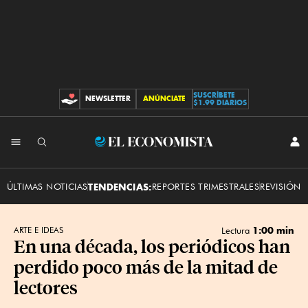
SUSCRÍBETE
NEWSLETTER
ANÚNCIATE
CONTRIBUCIONES
$1.99 DIARIOS
INI
El
SES
Economista
ÚLTIMAS NOTICIAS
TENDENCIAS:
REPORTES TRIMESTRALES
REVISIÓN 
1:00 min
ARTE E IDEAS
Lectura
En una década, los periódicos han
perdido poco más de la mitad de
lectores