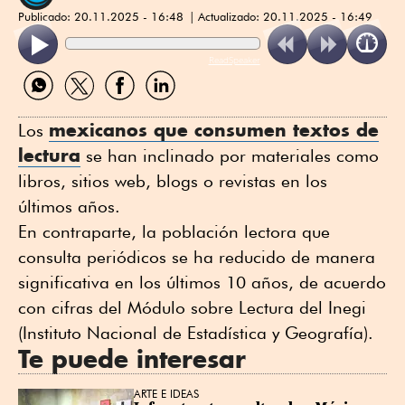
Publicado:
20.11.2025 - 16:48
Actualizado:
20.11.2025 - 16:49
ReadSpeaker
Compartir
Compartir
Compartir
Compartir
por
por
por
por
WhatsApp
Twitter
Facebook
Linkedin
mexicanos que consumen textos de
Los
lectura
se han inclinado por materiales como
libros, sitios web, blogs o revistas en los
últimos años.
En contraparte, la población lectora que
consulta periódicos se ha reducido de manera
significativa en los últimos 10 años, de acuerdo
con cifras del Módulo sobre Lectura del Inegi
(Instituto Nacional de Estadística y Geografía).
Te puede interesar
ARTE E IDEAS