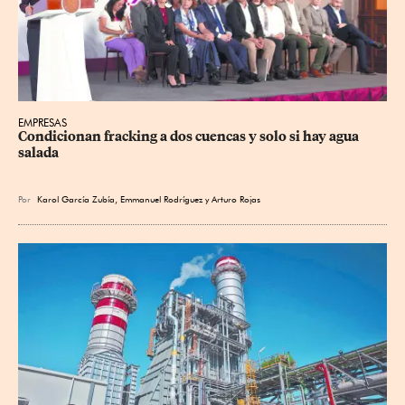
EMPRESAS
Condicionan fracking a dos cuencas y solo si hay agua 
salada
Por
Karol García Zubía
,
Emmanuel Rodríguez
y
Arturo Rojas