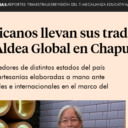
IAS:
REPORTES TRIMESTRALES
REVISIÓN DEL T-MEC
ALIANZA EDUCATIVA
canos llevan sus trad
ldea Global en Chapu
ores de distintos estados del país
 artesanías elaboradas a mano ante
les e internacionales en el marco del