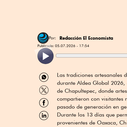
Redacción El Economista
Por:
Publicado:
05.07.2026 - 17:54
Compartir
Las tradiciones artesanales 
por
durante Aldea Global 2026, e
WhatsApp
Compartir
de Chapultepec, donde artesa
por
Twitter
compartieron con visitantes n
Compartir
por
pasado de generación en ge
Facebook
Compartir
Durante los 13 días que per
por
provenientes de Oaxaca, Chi
Linkedin