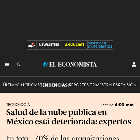
SUSCRÍBETE
NEWSLETTER
ANÚNCIATE
CONTRIBUCIONES
$1.99 DIARIOS
INI
El
SES
Economista
ÚLTIMAS NOTICIAS
TENDENCIAS:
REPORTES TRIMESTRALES
REVISIÓN 
4:00 min
TECNOLOGÍA
Lectura
Salud de la nube pública en
México está deteriorada: expertos
En total, 70% de las organizaciones