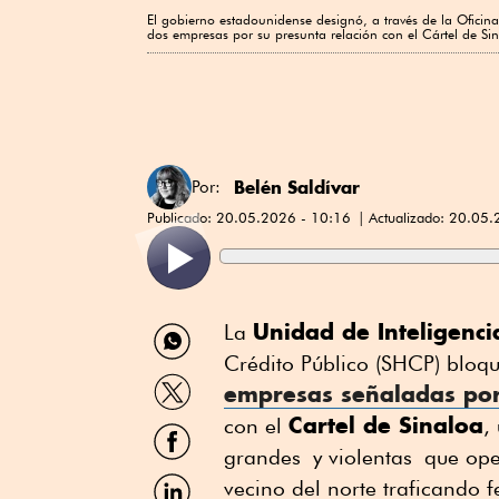
El gobierno estadounidense designó, a través de la Oficina
dos empresas por su presunta relación con el Cártel de Si
Belén Saldívar
Por:
Publicado:
20.05.2026 - 10:16
Actualizado:
20.05.
Compartir
Unidad de Inteligenci
La
por
Crédito Público (SHCP) bloq
WhatsApp
Compartir
empresas señaladas por
por
Cartel de Sinaloa
Twitter
con el
,
Compartir
por
grandes y violentas que oper
Facebook
Compartir
vecino del norte traficando f