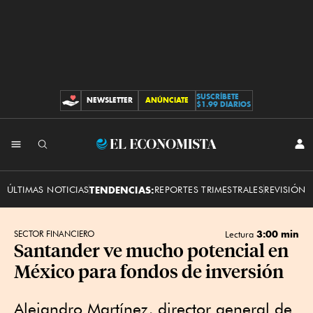
SUSCRÍBETE
NEWSLETTER
ANÚNCIATE
CONTRIBUCIONES
$1.99 DIARIOS
INI
El
SES
Economista
ÚLTIMAS NOTICIAS
TENDENCIAS:
REPORTES TRIMESTRALES
REVISIÓN 
3:00 min
SECTOR FINANCIERO
Lectura
Santander ve mucho potencial en
México para fondos de inversión
Alejandro Martínez, director general de