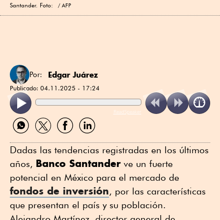
Santander. Foto:
AFP
Edgar Juárez
Por:
Publicado:
04.11.2025 - 17:24
ReadSpeaker
Compartir
Compartir
Compartir
Compartir
por
por
por
por
WhatsApp
Twitter
Facebook
Linkedin
Dadas las tendencias registradas en los últimos
Banco Santander
años,
ve un fuerte
potencial en México para el mercado de
fondos de inversión
, por las características
que presentan el país y su población.
Alejandro Martínez, director general de