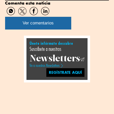
Comenta esta noticia
Compartir
Compartir
Compartir
Compartir
por
por
por
por
WhatsApp
Twitter
Facebook
Linkedin
Ver comentarios
Únete infórmate descubre
Suscríbete a nuestros
Newsletters
Ve a nuestros Newsletters
REGÍSTRATE AQUÍ