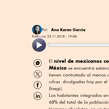
Ana Karen García
Por:
Publicado:
23.11.2018 - 19:08
Compartir
nivel de mexicanos con
El
por
México
se encuentra estan
WhatsApp
Compartir
tienen contratado al menos 
por
Twitter
cifras divulgadas hoy por el 
Compartir
por
(Inegi).
Facebook
Compartir
Los habitantes integrados en
por
68% del total de la poblaci
Linkedin
términos absolutos, en un tri