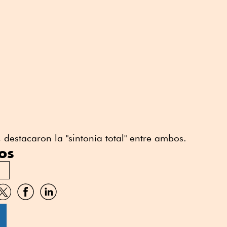
 destacaron la "sintonía total" entre ambos.
os
artir
Compartir
Compartir
Compartir
por
por
por
sApp
Twitter
Facebook
Linkedin