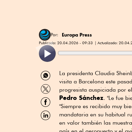
Europa Press
Por:
Publicado:
20.04.2026 - 09:33
Actualizado:
20.04.
Compartir
La presidenta Claudia Shein
por
visita a Barcelona este pasa
WhatsApp
Compartir
progresista auspiciada por e
por
Pedro Sánchez
Twitter
. "Le fue bi
Compartir
por
"Siempre es recibido muy bien
Facebook
Compartir
mandataria en su habitual r
por
en valor también las muestra
Linkedin
país en el aeropuerto y el a