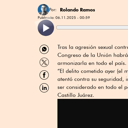
Rolando Ramos
Por:
Publicado:
06.11.2025 - 00:59
Compartir
Tras la agresión sexual cont
por
Congreso de la Unión habrá d
WhatsApp
Compartir
armonizarla en todo el país.
por
Twitter
“El delito cometido ayer (el 
Compartir
por
atentó contra su seguridad, 
Facebook
Compartir
ser considerado en todo el p
por
Castillo Juárez.
Linkedin