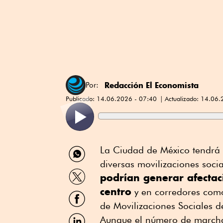
Redacción El Economista
Por:
Publicado:
14.06.2026 - 07:40
Actualizado:
14.06.
Compartir
La Ciudad de México tendrá
por
diversas movilizaciones soci
WhatsApp
Compartir
podrían generar afectac
por
centro
Twitter
y en corredores com
Compartir
por
de Movilizaciones Sociales d
Facebook
Compartir
Aunque el número de marcha