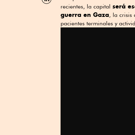
por
será es
recientes, la capital
Linkedin
guerra en Gaza
, la crisi
pacientes terminales y activ