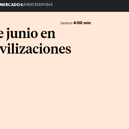
MERCADOS:
ÍNDICES
DIVISAS
4:00 min
Lectura
e junio en
vilizaciones