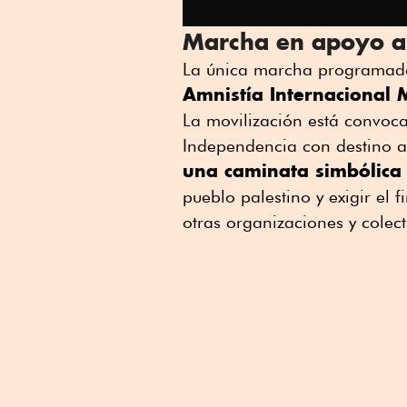
Marcha en apoyo al
La única marcha programad
Amnistía Internacional 
La movilización está convoca
Independencia con destino al
una caminata simbólica 
pueblo palestino y exigir el
otras organizaciones y colect