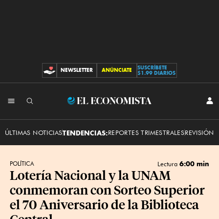
SUSCRÍBETE
NEWSLETTER
ANÚNCIATE
CONTRIBUCIONES
$1.99 DIARIOS
INI
El
SES
Economista
ÚLTIMAS NOTICIAS
TENDENCIAS:
REPORTES TRIMESTRALES
REVISIÓN 
6:00 min
POLÍTICA
Lectura
Lotería Nacional y la UNAM
conmemoran con Sorteo Superior
el 70 Aniversario de la Biblioteca
Central