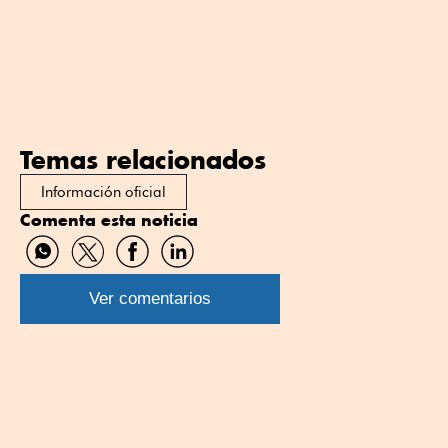
Temas relacionados
Información oficial
Comenta esta noticia
Compartir
Compartir
Compartir
Compartir
por
por
por
por
WhatsApp
Twitter
Facebook
Linkedin
Ver comentarios