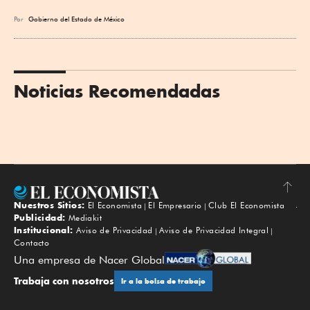
Por
Gobierno del Estado de México
Noticias Recomendadas
Nuestros Sitios:
El Economista
El Empresario
Club El Economista
Subir
Publicidad:
Mediakit
Institucional:
Aviso de Privacidad
Aviso de Privacidad Integral
Contacto
Una empresa de Nacer Global
Trabaja con nosotros
Ir a la bolsa de trabajo