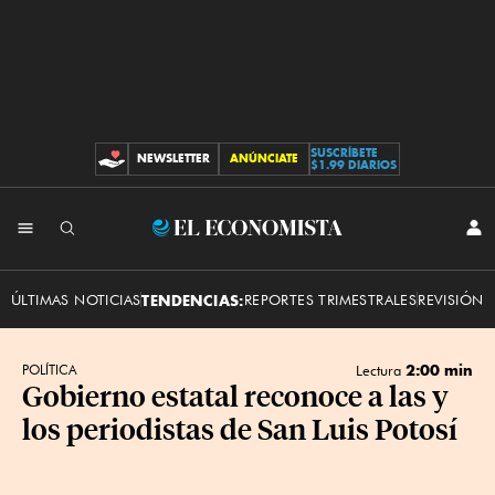
SUSCRÍBETE
NEWSLETTER
ANÚNCIATE
CONTRIBUCIONES
$1.99 DIARIOS
INI
El
SES
Economista
ÚLTIMAS NOTICIAS
TENDENCIAS:
REPORTES TRIMESTRALES
REVISIÓN 
2:00 min
POLÍTICA
Lectura
Gobierno estatal reconoce a las y
los periodistas de San Luis Potosí