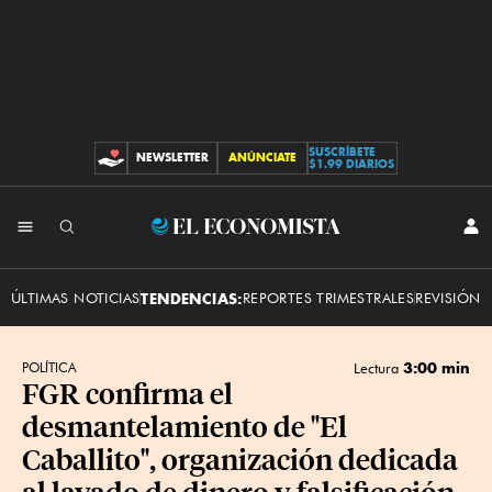
SUSCRÍBETE
NEWSLETTER
ANÚNCIATE
CONTRIBUCIONES
$1.99 DIARIOS
INI
El
SES
Economista
ÚLTIMAS NOTICIAS
TENDENCIAS:
REPORTES TRIMESTRALES
REVISIÓN 
3:00 min
POLÍTICA
Lectura
FGR confirma el
desmantelamiento de "El
Caballito", organización dedicada
al lavado de dinero y falsificación