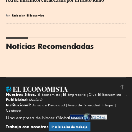
red de huachicol encabezada por Ernesto Ruffo
Por
Redacción El Economista
Noticias Recomendadas
Nuestros Sitios:
El Economista
El Empresario
Club El Economista
Subir
Publicidad:
Mediakit
Institucional:
Aviso de Privacidad
Aviso de Privacidad Integral
Contacto
Una empresa de Nacer Global
Trabaja con nosotros
Ir a la bolsa de trabajo