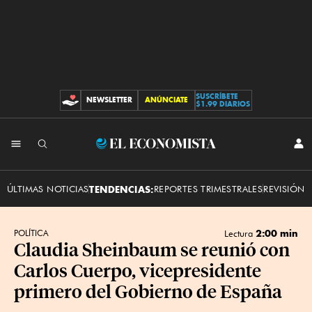
SUSCRÍBETE
NEWSLETTER
ANÚNCIATE
CONTRIBUCIONES
$1.99 DIARIOS
INI
El
SES
Economista
ÚLTIMAS NOTICIAS
TENDENCIAS:
REPORTES TRIMESTRALES
REVISIÓN 
2:00 min
POLÍTICA
Lectura
Claudia Sheinbaum se reunió con
Carlos Cuerpo, vicepresidente
primero del Gobierno de España