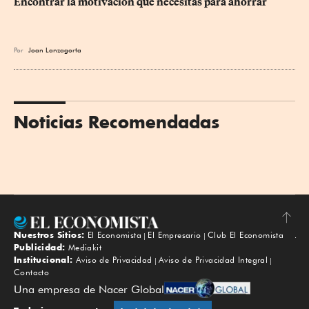
Encontrar la motivación que necesitas para ahorrar
Por
Joan Lanzagorta
Noticias Recomendadas
Nuestros Sitios:
El Economista
El Empresario
Club El Economista
Subir
Publicidad:
Mediakit
Institucional:
Aviso de Privacidad
Aviso de Privacidad Integral
Contacto
Una empresa de Nacer Global