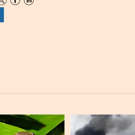
artir
Compartir
Compartir
Compartir
por
por
por
sApp
Twitter
Facebook
Linkedin