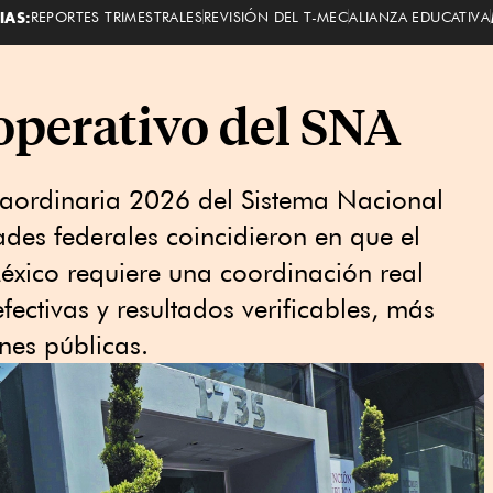
IAS:
REPORTES TRIMESTRALES
REVISIÓN DEL T-MEC
ALIANZA EDUCATIVA
 operativo del SNA
raordinaria 2026 del Sistema Nacional
ades federales coincidieron en que el
éxico requiere una coordinación real
efectivas y resultados verificables, más
nes públicas.