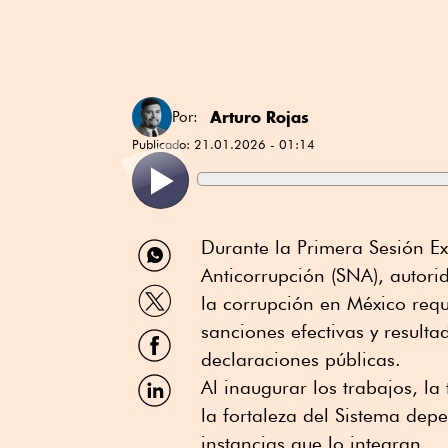
Arturo Rojas
Por:
Publicado:
21.01.2026 - 01:14
Compartir
Durante la Primera Sesión E
por
Anticorrupción (SNA), autori
WhatsApp
Compartir
la corrupción en México requ
por
Twitter
sanciones efectivas y resulta
Compartir
por
declaraciones públicas.
Facebook
Compartir
Al inaugurar los trabajos, la
por
la fortaleza del Sistema dep
Linkedin
instancias que lo integran.