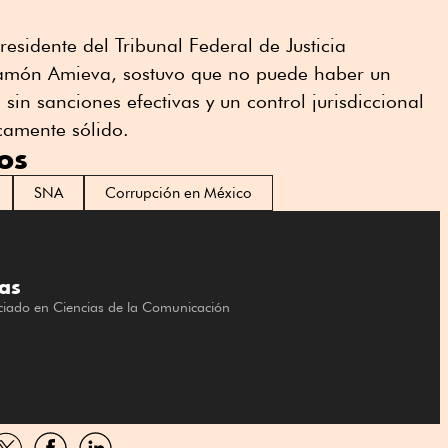
residente del Tribunal Federal de Justicia
 Ramón Amieva, sostuvo que no puede haber un
sin sanciones efectivas y un control jurisdiccional
icamente sólido.
os
SNA
Corrupción en México
as
nciado en Ciencias de la Comunicación