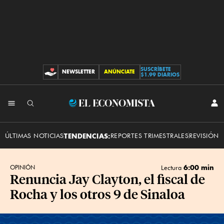
SUSCRÍBETE
NEWSLETTER
ANÚNCIATE
CONTRIBUCIONES
$1.99 DIARIOS
INI
El
SES
Economista
ÚLTIMAS NOTICIAS
TENDENCIAS:
REPORTES TRIMESTRALES
REVISIÓN 
6:00 min
OPINIÓN
Lectura
Renuncia Jay Clayton, el fiscal de
Rocha y los otros 9 de Sinaloa