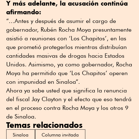
Y más adelante, la acusación continúa
afirmando:
“…Antes y después de asumir el cargo de
gobernador, Rubén Rocha Moya presuntamente
asistió a reuniones con ‘Los Chapitos’, en las
que prometió protegerlos mientras distribuían
cantidades masivas de drogas hacia Estados
Unidos. Asimismo, ya como gobernador, Rocha
Moya ha permitido que ‘Los Chapitos’ operen
con impunidad en Sinaloa”.
Ahora ya sabe usted que significa la renuncia
del fiscal Jay Clayton y el efecto que eso tendrá
en el proceso contra Rocha Moya y los otros 9
de Sinaloa.
Temas relacionados
Sinaloa
Columna invitada