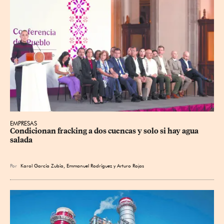
EMPRESAS
Condicionan fracking a dos cuencas y solo si hay agua 
salada
Por
Karol García Zubía
,
Emmanuel Rodríguez
y
Arturo Rojas