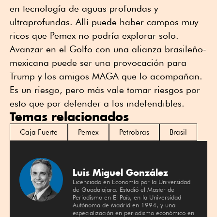
en tecnología de aguas profundas y
ultraprofundas. Allí puede haber campos muy
ricos que Pemex no podría explorar solo.
Avanzar en el Golfo con una alianza brasileño-
mexicana puede ser una provocación para
Trump y los amigos MAGA que lo acompañan.
Es un riesgo, pero más vale tomar riesgos por
esto que por defender a los indefendibles.
Temas relacionados
Caja Fuerte
Pemex
Petrobras
Brasil
Luis Miguel González
Licenciado en Economía por la Universidad
de Guadalajara. Estudió el Master de
Periodismo en El País, en la Universidad
Autónoma de Madrid en 1994, y una
especialización en periodismo económico en