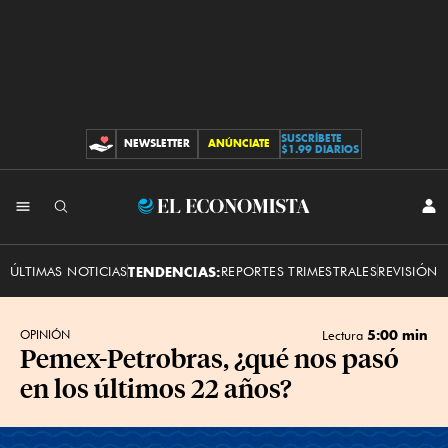
SUSCRÍBETE
NEWSLETTER
ANÚNCIATE
CONTRIBUCIONES
$1.99 DIARIOS
INI
El
SES
Economista
ÚLTIMAS NOTICIAS
TENDENCIAS:
REPORTES TRIMESTRALES
REVISIÓN 
5:00 min
OPINIÓN
Lectura
Pemex-Petrobras, ¿qué nos pasó
en los últimos 22 años?