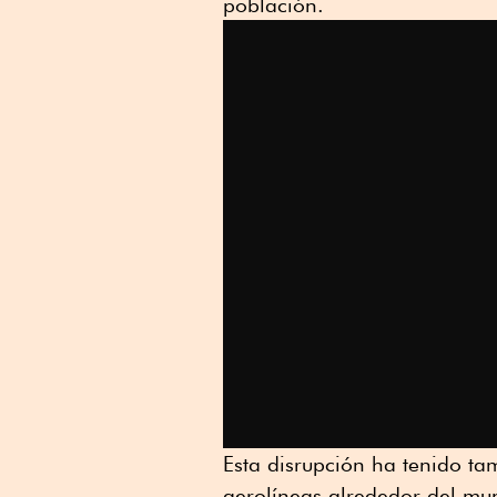
población.
Esta disrupción ha tenido ta
aerolíneas alrededor del mu