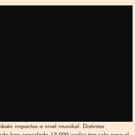
mbién impactos a nivel mundial. Distintas
ndo han cancelado 13,000 vuelos tan solo para el