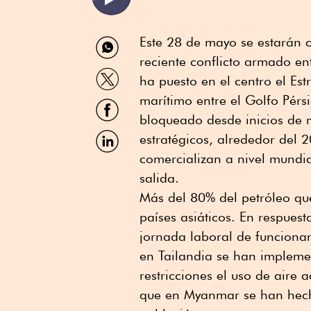
Compartir
Este 28 de mayo se estarán 
por
reciente conflicto armado ent
WhatsApp
Compartir
ha puesto en el centro el Es
por
Twitter
marítimo entre el Golfo Pérs
Compartir
por
bloqueado desde inicios de 
Facebook
Compartir
estratégicos, alrededor del 
por
comercializan a nivel mundia
Linkedin
salida.
Más del 80% del petróleo que
países asiáticos. En respuesta
jornada laboral de funcionar
en Tailandia se han impleme
restricciones el uso de aire
que en Myanmar se han hech