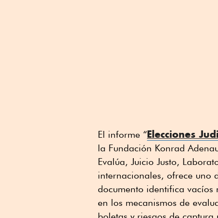
Elecciones Jud
El informe “
la Fundación Konrad Adenau
Evalúa, Juicio Justo, Laborat
internacionales, ofrece uno 
documento identifica vacíos 
en los mecanismos de evalua
boletas y riesgos de captura p