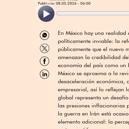
Publicado:
08.05.2026 - 06:00
Compartir
En México hay una realidad 
por
políticamente inviable: la r
WhatsApp
Compartir
públicamente que el nuevo m
por
Twitter
amenazan la credibilidad del 
Compartir
por
economía del país como un l
Facebook
Compartir
México se aproxima a la rev
por
desaceleración económica, ca
Linkedin
empresarial, así lo reflejan 
global representa un desafío
las presiones inflacionarias
la guerra en Irán está ocasi
elemento adicional: la perce